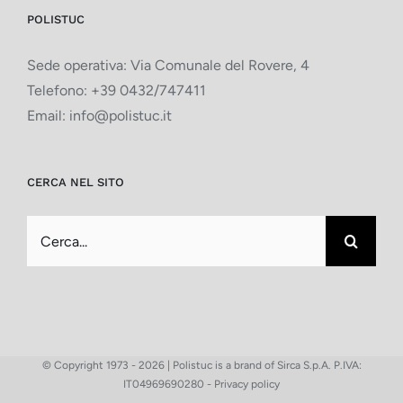
POLISTUC
Sede operativa: Via Comunale del Rovere, 4
Telefono:
+39 0432/747411
Email:
info@polistuc.it
CERCA NEL SITO
Cerca
per:
© Copyright 1973 -
2026 | Polistuc is a brand of Sirca S.p.A. P.IVA:
IT04969690280 -
Privacy policy