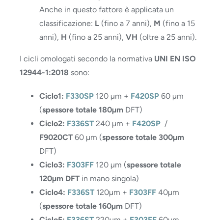
Anche in questo fattore è applicata un
classificazione:
L
(fino a 7 anni),
M
(fino a 15
anni),
H
(fino a 25 anni),
VH
(oltre a 25 anni).
I cicli omologati secondo la normativa
UNI EN ISO
12944-1:2018
sono:
Ciclo1:
F330SP
120 µm +
F420SP
60 µm
(
spessore totale 180µm
DFT)
Ciclo2:
F336ST
240 µm +
F420SP
/
F9020CT
60 µm (
spessore totale 300µm
DFT)
Ciclo3:
F303FF
12
0 µm (
spessore totale
120µm DFT
in mano singola)
Ciclo4:
F336ST
120µm +
F303FF
40µm
(
spessore totale 160µm
DFT)
Ciclo5:
F336ST
220µm +
F303FF
60µm