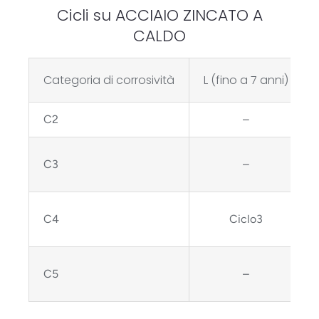
Cicli su ACCIAIO ZINCATO A
CALDO
Categoria di corrosività
L (fino a 7 anni)
C2
–
C3
–
C4
Ciclo3
C5
–