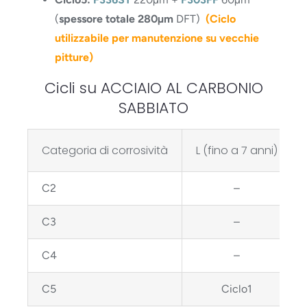
(
spessore totale 280µm
DFT)
(Ciclo
utilizzabile per manutenzione su vecchie
pitture)
Cicli su ACCIAIO AL CARBONIO
SABBIATO
Categoria di corrosività
L (fino a 7 anni)
C2
–
C3
–
C4
–
C5
Ciclo1