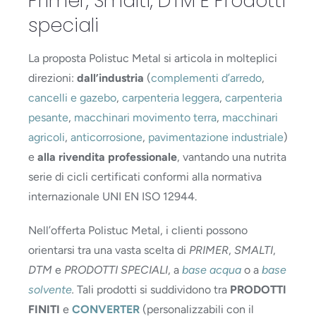
Primer, Smalti, DTM E Prodotti
speciali
La proposta Polistuc Metal si articola in molteplici
direzioni:
dall’industria
(
complementi d’arredo
,
cancelli e gazebo
,
carpenteria leggera
,
carpenteria
pesante
,
macchinari movimento terra
,
macchinari
agricoli
,
anticorrosione
,
pavimentazione industriale
)
e
alla rivendita professionale
, vantando una nutrita
serie di cicli certificati conformi alla normativa
internazionale UNI EN ISO 12944.
Nell’offerta Polistuc Metal, i clienti possono
orientarsi tra una vasta scelta di
PRIMER
,
SMALTI
,
DTM
e
PRODOTTI SPECIALI
, a
base acqua
o a
base
solvente
.
Tali prodotti si suddividono tra
PRODOTTI
FINITI
e
CONVERTER
(personalizzabili con il