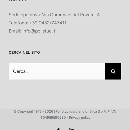
Sede operativa: Via Comunale del Rovere, 4
Telefono:
+39 0432/747411
Email:
info@polistuc.it
CERCA NEL SITO
Cerca
per:
© Copyright 1973 -
2026 | Polistuc is a brand of Sirca S.p.A. P.IVA:
IT04969690280 -
Privacy policy