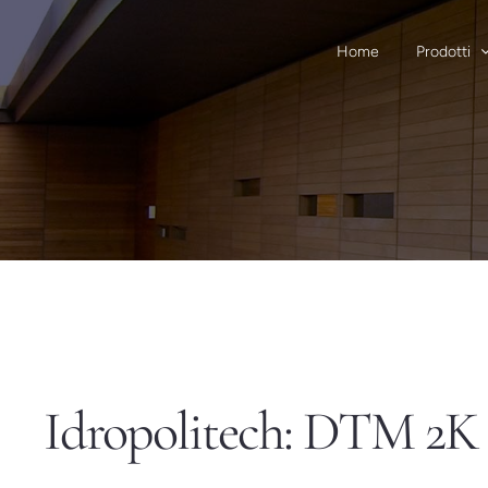
Salta
al
Home
Prodotti
contenuto
Idropolitech: DTM 2K i