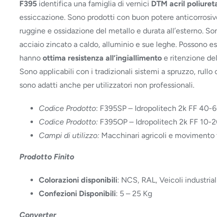
F395
identifica una famiglia di vernici
DTM acril poliure
essiccazione. Sono prodotti con buon potere anticorrosivo
ruggine e ossidazione del metallo e durata all’esterno. Son
acciaio zincato a caldo, alluminio e sue leghe. Possono ess
hanno
ottima resistenza all’ingiallimento
e ritenzione dell
Sono applicabili con i tradizionali sistemi a spruzzo, rullo 
sono adatti anche per utilizzatori non professionali.
Codice Prodotto
: F395SP – Idropolitech 2k FF 40-6
Codice Prodotto:
F395OP – Idropolitech 2k FF 10-2
Campi di utilizzo:
Macchinari agricoli e movimento te
Prodotto Finito
Colorazioni disponibili
: NCS, RAL, Veicoli industria
Confezioni Disponibili
: 5 – 25 Kg
Converter