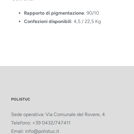
Rapporto di pigmentazione
: 90/10
Confezioni disponibili
: 4,5 / 22,5 Kg
POLISTUC
Sede operativa: Via Comunale del Rovere, 4
Telefono:
+39 0432/747411
Email:
info@polistuc.it