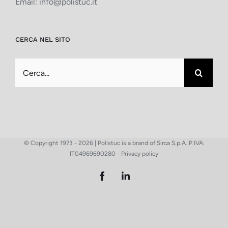
Email:
info@polistuc.it
CERCA NEL SITO
Cerca
per:
© Copyright 1973 -
2026 | Polistuc is a brand of Sirca S.p.A. P.IVA:
IT04969690280 -
Privacy policy
Facebook
LinkedIn