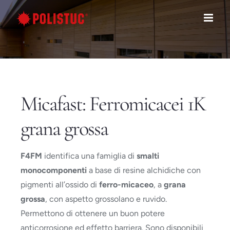
Salta
al
contenuto
Micafast: Ferromicacei 1K
grana grossa
F4FM
identifica una famiglia di
smalti
monocomponenti
a base di resine alchidiche con
pigmenti all’ossido di
ferro-micaceo
, a
grana
grossa
, con aspetto grossolano e ruvido.
Permettono di ottenere un buon potere
anticorrosione ed effetto barriera. Sono disponibili