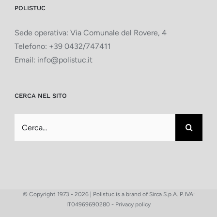
POLISTUC
Sede operativa: Via Comunale del Rovere, 4
Telefono:
+39 0432/747411
Email:
info@polistuc.it
CERCA NEL SITO
Cerca
per:
© Copyright 1973 -
2026 | Polistuc is a brand of Sirca S.p.A. P.IVA:
IT04969690280 -
Privacy policy