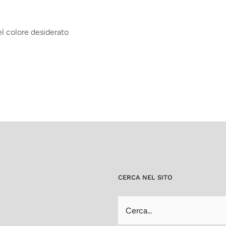
el colore desiderato
CERCA NEL SITO
Cerca
per: