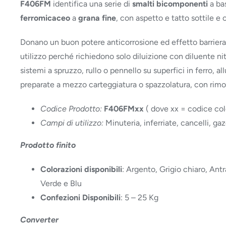
F406FM
identifica una serie di
smalti bicomponenti
a bas
ferromicaceo
a
grana fine
, con aspetto e tatto sottile e
Donano un buon potere anticorrosione ed effetto barriera. S
utilizzo perché richiedono solo diluizione con diluente nitr
sistemi a spruzzo, rullo o pennello su superfici in ferro,
preparate a mezzo carteggiatura o spazzolatura, con rimoz
Codice Prodotto:
F406FMxx
( dove xx = codice col
Campi di utilizzo:
Minuteria, inferriate, cancelli, ga
Prodotto finito
Colorazioni disponibili
: Argento, Grigio chiaro, Ant
Verde e Blu
Confezioni Disponibili
: 5 – 25 Kg
Converter