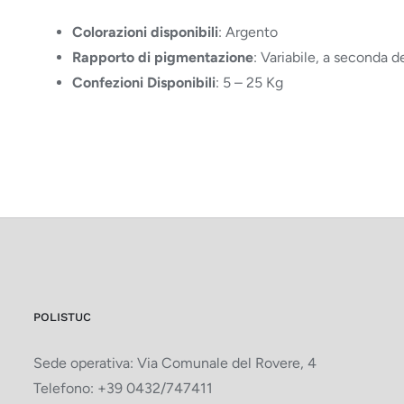
Colorazioni disponibili
: Argento
Rapporto di pigmentazione
: Variabile, a seconda d
Confezioni Disponibili
: 5 – 25 Kg
POLISTUC
Sede operativa: Via Comunale del Rovere, 4
Telefono:
+39 0432/747411