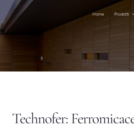
Salta
al
Home
Prodotti
contenuto
Technofer: Ferromicace