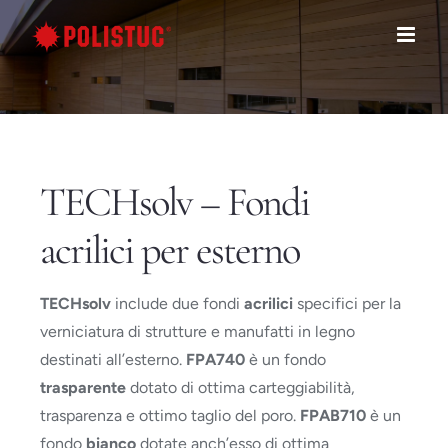
Salta
al
contenuto
TECHsolv – Fondi
acrilici per esterno
TECHsolv
include due fondi
acrilici
specifici per la
verniciatura di strutture e manufatti in legno
destinati all’esterno.
FPA740
è un fondo
trasparente
dotato di ottima carteggiabilità,
trasparenza e ottimo taglio del poro.
FPAB710
è un
fondo
bianco
dotate anch’esso di ottima