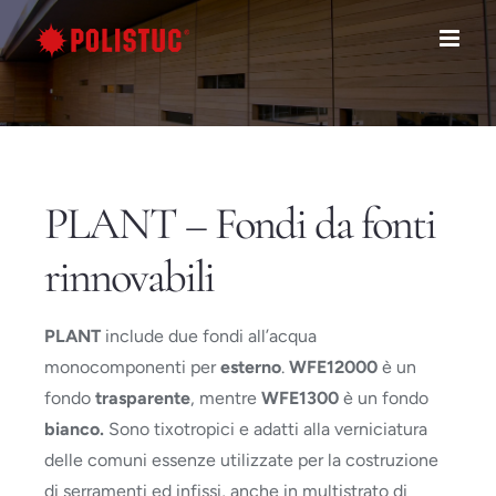
Salta
al
contenuto
PLANT – Fondi da fonti
rinnovabili
PLANT
include due fondi all’acqua
monocomponenti per
esterno
.
WFE12000
è un
fondo
trasparente
, mentre
WFE1300
è un fondo
bianco.
Sono tixotropici e adatti alla verniciatura
delle comuni essenze utilizzate per la costruzione
di serramenti ed infissi, anche in multistrato di