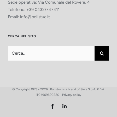
Sede operativa: Via Comunale del Rovere, 4
Telefono:
+39 0432/747411
Email:
info@polistuc.it
CERCA NEL SITO
Cerca
per:
© Copyright 1973 -
2026 | Polistuc is a brand of Sirca S.p.A. P.IVA:
IT04969690280 -
Privacy policy
Facebook
LinkedIn