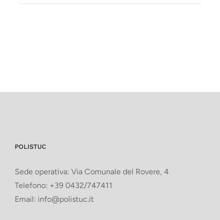
POLISTUC
Sede operativa: Via Comunale del Rovere, 4
Telefono:
+39 0432/747411
Email:
info@polistuc.it